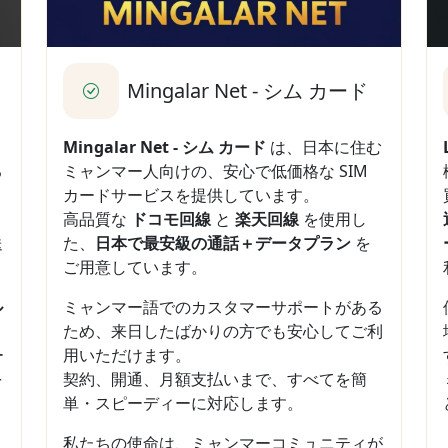
ー
Mingalar Net - シム カード
Mingalar Net - シム カード
は、日本に住む
る
ミャンマー人向けの、安心で低価格な SIM
カードサービスを提供しています。
高品質な
ドコモ回線
と
楽天回線
を使用し
送
た、
日本で最安級の通話＋データプラン
を
ご用意しています。
ル
ミャンマー語でのカスタマーサポートがある
ため、来日したばかりの方でも安心してご利
ー
用いただけます。
を
契約、開通、月額支払いまで、すべてを簡
単・スピーディーに対応します。
私たちの使命は、ミャンマーコミュニティが